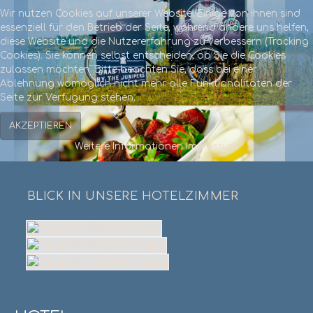
Wir nutzen Cookies auf unserer Website. Einige von ihnen sind
essenziell für den Betrieb der Seite, während andere uns helfen,
diese Website und die Nutzererfahrung zu verbessern (Tracking
Cookies). Sie können selbst entscheiden, ob Sie die Cookies
zulassen möchten. Bitte beachten Sie, dass bei einer
Ablehnung womöglich nicht mehr alle Funktionalitäten der
Seite zur Verfügung stehen.
AKZEPTIEREN
Weitere Informationen
Impressum
BLICK IN UNSERE HOTELZIMMER